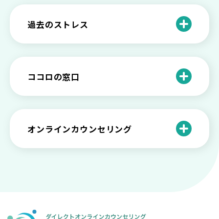
方をわかりやすく解説
リットやデメリットも
心理カウンセリングの歴史と日本におけ
自分の人生を変えたい…でもどうすれ
過去のストレス
恋愛依存かもしれない…好きな人が頭か
る発展
ば？ 人生に変化を起こすための3ステッ
日本のメンタルヘルスは遅れてる？理由
ら離れないときの原因と向き合い方
プを解説
や法律の歴史について
離婚後のショックがつらい…どうやって
いろいろあるカウンセラー資格のまとめ
愛着障害かもしれない…恋愛・パートナ
乗り越える？
と産業カウンセリングという領域
自分が嫌い！ 好きになれない！という人
精神科・心療内科・カウンセリングの違
ー関係がいつもうまくいかないと感じる
ココロの窓口
の特徴と対処法を解説
い【選ぶ時のポイント】
原因と向き合い方
死別の悲しみから立ち直る過程と具体的
来談者中心療法とは？カウンセリングの
な対処方法
ココロの窓口とは？利用するメリットを
神様カール・ロジャーズ
メンタルが弱い人と強い人の2つの違い
カウンセラーの収入や働き方は？こんな
紹介！
にハードだと知っていますか
ペットロスとは？ ペットを失った時の症
オンラインカウンセリング
カウンセリングは効果がない？効果半減
「自分はダメ」って、本当に？「自分は
状や対処法を解説
ココロの窓口とは？カウンセリングの敷
の3例と対応とは
ダメ」と思う原因と対処法
居を下げる3つの工夫を紹介
オンラインカウンセリングとは？
薬物療法とカウンセリングの違いとは
女性必見！自分らしく生きるとは？ 悩ん
プライバシー重視！『ココロの窓口』は
今すぐ相談！予約不要のココロの窓口の
だら振り返りたいこと
顔出し・本名出し不要
何を話していい？カウンセリングで心の
メリットとは
メンテナンスをしよう
知っておきたい不安との向き合い方 【不
カウンセリングは高い？1分100円『ココ
【2026年7月版】オンラインカウンセリ
安のメリットや対処法も】