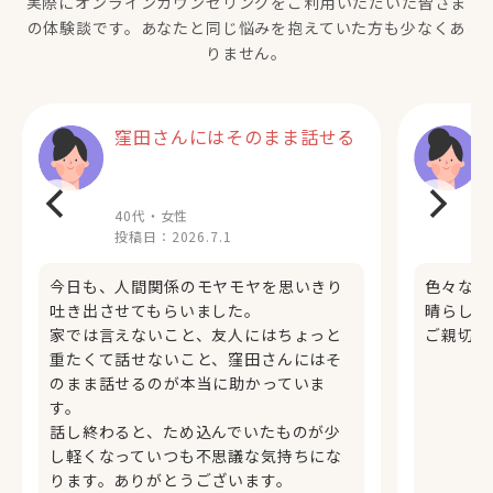
実際にオンラインカウンセリングをご利用いただいた
皆さま
の体験談です。あなたと同じ悩みを抱えていた方も少なくあ
りません。
窪田さんにはそのまま話せる
40代・女性
投稿日：
2026.7.1
今日も、人間関係のモヤモヤを思いきり
色々な分
吐き出させてもらいました。
晴らしい
家では言えないこと、友人にはちょっと
ご親切に
重たくて話せないこと、窪田さんにはそ
のまま話せるのが本当に助かっていま
す。
話し終わると、ため込んでいたものが少
し軽くなっていつも不思議な気持ちにな
ります。ありがとうございます。