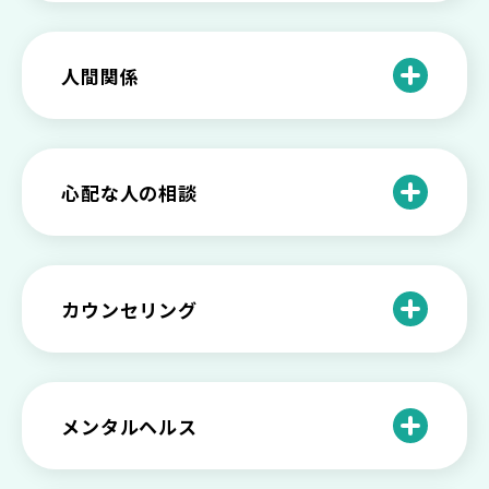
つ病と呼ばれる状態かも
わがままな自分が嫌い！わがままな性格
を変える2つの方法を解説
甘えや怠けとの違いは？新型うつの特徴
人間関係
と見分け方
「無能な自分が嫌い…」自己嫌悪でつら
いときの対処法とは
介護疲れの負担を減らすために知ってお
もしかして不眠症？眠れない原因や対処
きたい社会資源とメンタルケア
法とは
【セルフメンタルケア】精神的に強くな
心配な人の相談
る方法と具体的行動とは
【保存版】家族が精神疾患になったとき
の5つの対応
不登校の子供への親の基本的対応と親子
どうしたらいい？繊細で傷つきやすい自
を支える社会資源をご紹介
分に困っている方に伝えたい3つの原因と
【恋愛】復讐や仕返しをしたい気持ちが
カウンセリング
対処法せ
抑えられない時に試したい2つの方法
【子供が精神障害】 家族の接し方や活用
できる社会資源は？
臨床心理士・公認心理師・精神保健福祉
「判断ができない」「考えがまとまらな
【家庭内の嫌がらせ】 モラハラ（モラル
士の特徴とその役割
い」という時の心の病気の可能性
ハラスメント）を解説
メンタルヘルス
心理カウンセリングとは？医療との違い
役に立たない自分はダメ？ 気持ちをラク
【恋愛で裏切られた】 気持ちの整理の仕
や実際の流れを解説
にする考え方とは
企業内カウンセリングってどうなの？メ