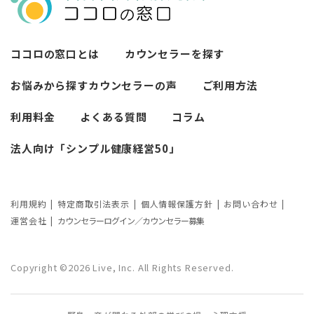
ロの窓口』のメリットを解説
【カウンセリングを受けたい人向け】カ
ング6社比較｜料金・資格・今すぐ相談で
ウンセリングの流れや使い方
きるかで選ぶ
異文化適応とメンタルケア
ココロの窓口とは
カウンセラーを探す
必要なカウンセリングの回数は？症状や
悩みによるカウンセリング回数や期間の
お悩みから探す
カウンセラーの声
ご利用方法
考察
利用料金
よくある質問
コラム
カウンセリングの効果ってどんなもの？
法人向け「シンプル健康経営50」
カウンセリングの3つの効果を解説
カウンセリングが逆効果になる？有効な
事例と効果が薄い事例
利用規約
特定商取引法表示
個人情報保護方針
お問い合わせ
運営会社
カウンセラーログイン／カウンセラー募集
カウンセリング効果が出やすい人の特徴
とは？カウンセリングの効果を左右する
Copyright ©2026 Live, Inc. All Rights Reserved.
要因もご紹介