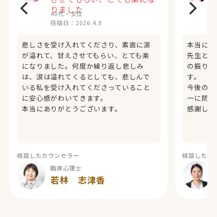
りました
40代・女性
投稿日：
2026.4.9
悲しさを受け入れてくださり、素直に涙
本当にい
が溢れて、甘えさせてもらい、とても楽
先生と一
になりました。何度か繰り返し悲しみ
の振り返
は、涙は溢れてくるとしても、悲しんで
す。
いる私を受け入れてくださっていること
今後の過
に安心感がわいてきます。
一に問題
本当にありがとうございます。
感謝して
相談したカウンセラー
相談したカ
臨床心理士
若林 志津香