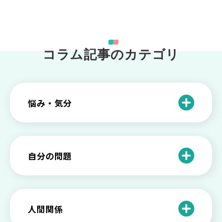
コラム記事のカテゴリ
悩み・気分
仕事のときの体調不良は甘え？新型うつ
病の対処法
自分の問題
根性がない？甘えている？それは新型う
つ病と呼ばれる状態かも
わがままな自分が嫌い！わがままな性格
を変える2つの方法を解説
甘えや怠けとの違いは？新型うつの特徴
人間関係
と見分け方
「無能な自分が嫌い…」自己嫌悪でつら