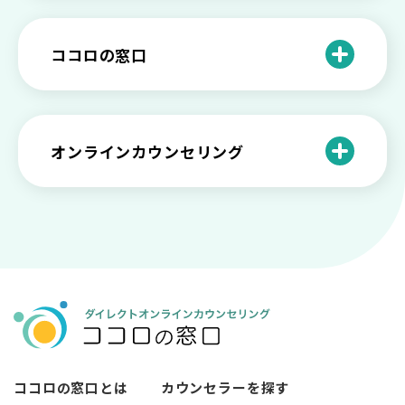
や法律の歴史について
離婚後のショックがつらい…どうやって
いろいろあるカウンセラー資格のまとめ
愛着障害かもしれない…恋愛・パートナ
乗り越える？
と産業カウンセリングという領域
自分が嫌い！ 好きになれない！という人
精神科・心療内科・カウンセリングの違
ー関係がいつもうまくいかないと感じる
ココロの窓口
の特徴と対処法を解説
い【選ぶ時のポイント】
原因と向き合い方
死別の悲しみから立ち直る過程と具体的
来談者中心療法とは？カウンセリングの
な対処方法
ココロの窓口とは？利用するメリットを
神様カール・ロジャーズ
メンタルが弱い人と強い人の2つの違い
カウンセラーの収入や働き方は？こんな
紹介！
にハードだと知っていますか
ペットロスとは？ ペットを失った時の症
オンラインカウンセリング
カウンセリングは効果がない？効果半減
「自分はダメ」って、本当に？「自分は
状や対処法を解説
ココロの窓口とは？カウンセリングの敷
の3例と対応とは
ダメ」と思う原因と対処法
居を下げる3つの工夫を紹介
オンラインカウンセリングとは？
薬物療法とカウンセリングの違いとは
女性必見！自分らしく生きるとは？ 悩ん
プライバシー重視！『ココロの窓口』は
今すぐ相談！予約不要のココロの窓口の
だら振り返りたいこと
顔出し・本名出し不要
何を話していい？カウンセリングで心の
メリットとは
メンテナンスをしよう
知っておきたい不安との向き合い方 【不
カウンセリングは高い？1分100円『ココ
【2026年7月版】オンラインカウンセリ
安のメリットや対処法も】
ロの窓口』のメリットを解説
【カウンセリングを受けたい人向け】カ
ング6社比較｜料金・資格・今すぐ相談で
ウンセリングの流れや使い方
きるかで選ぶ
異文化適応とメンタルケア
ココロの窓口とは
カウンセラーを探す
必要なカウンセリングの回数は？症状や