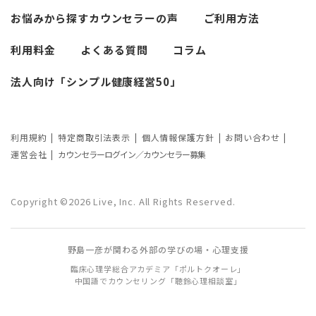
悩みによるカウンセリング回数や期間の
お悩みから探す
カウンセラーの声
ご利用方法
考察
利用料金
よくある質問
コラム
カウンセリングの効果ってどんなもの？
法人向け「シンプル健康経営50」
カウンセリングの3つの効果を解説
カウンセリングが逆効果になる？有効な
事例と効果が薄い事例
利用規約
特定商取引法表示
個人情報保護方針
お問い合わせ
運営会社
カウンセラーログイン／カウンセラー募集
カウンセリング効果が出やすい人の特徴
とは？カウンセリングの効果を左右する
Copyright ©2026 Live, Inc. All Rights Reserved.
要因もご紹介
野島一彦が関わる外部の学びの場・心理支援
臨床心理学総合アカデミア「ポルトクオーレ」
中国語でカウンセリング「聴鈴心理相談室」