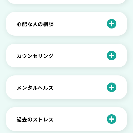
いときの対処法とは
介護疲れの負担を減らすために知ってお
もしかして不眠症？眠れない原因や対処
きたい社会資源とメンタルケア
法とは
【セルフメンタルケア】精神的に強くな
心配な人の相談
る方法と具体的行動とは
【保存版】家族が精神疾患になったとき
の5つの対応
不登校の子供への親の基本的対応と親子
どうしたらいい？繊細で傷つきやすい自
を支える社会資源をご紹介
分に困っている方に伝えたい3つの原因と
【恋愛】復讐や仕返しをしたい気持ちが
カウンセリング
対処法せ
抑えられない時に試したい2つの方法
【子供が精神障害】 家族の接し方や活用
できる社会資源は？
臨床心理士・公認心理師・精神保健福祉
「判断ができない」「考えがまとまらな
【家庭内の嫌がらせ】 モラハラ（モラル
士の特徴とその役割
い」という時の心の病気の可能性
ハラスメント）を解説
メンタルヘルス
心理カウンセリングとは？医療との違い
役に立たない自分はダメ？ 気持ちをラク
【恋愛で裏切られた】 気持ちの整理の仕
や実際の流れを解説
にする考え方とは
企業内カウンセリングってどうなの？メ
方をわかりやすく解説
リットやデメリットも
心理カウンセリングの歴史と日本におけ
自分の人生を変えたい…でもどうすれ
過去のストレス
恋愛依存かもしれない…好きな人が頭か
る発展
ば？ 人生に変化を起こすための3ステッ
日本のメンタルヘルスは遅れてる？理由
ら離れないときの原因と向き合い方
プを解説