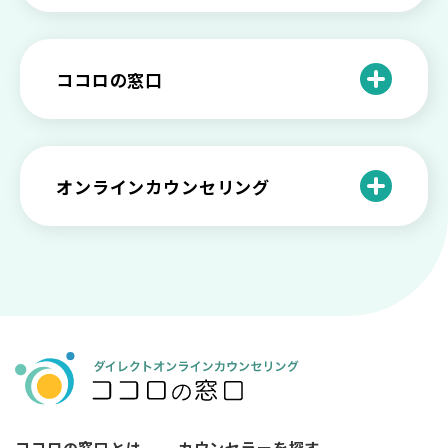
プを解説
や法律の歴史について
離婚後のショックがつらい…どうやって
いろいろあるカウンセラー資格のまとめ
愛着障害かもしれない…恋愛・パートナ
乗り越える？
と産業カウンセリングという領域
自分が嫌い！ 好きになれない！という人
精神科・心療内科・カウンセリングの違
ー関係がいつもうまくいかないと感じる
ココロの窓口
の特徴と対処法を解説
い【選ぶ時のポイント】
原因と向き合い方
死別の悲しみから立ち直る過程と具体的
来談者中心療法とは？カウンセリングの
な対処方法
ココロの窓口とは？利用するメリットを
神様カール・ロジャーズ
メンタルが弱い人と強い人の2つの違い
カウンセラーの収入や働き方は？こんな
紹介！
にハードだと知っていますか
ペットロスとは？ ペットを失った時の症
オンラインカウンセリング
カウンセリングは効果がない？効果半減
「自分はダメ」って、本当に？「自分は
状や対処法を解説
ココロの窓口とは？カウンセリングの敷
の3例と対応とは
ダメ」と思う原因と対処法
居を下げる3つの工夫を紹介
オンラインカウンセリングとは？
薬物療法とカウンセリングの違いとは
女性必見！自分らしく生きるとは？ 悩ん
プライバシー重視！『ココロの窓口』は
今すぐ相談！予約不要のココロの窓口の
だら振り返りたいこと
顔出し・本名出し不要
何を話していい？カウンセリングで心の
メリットとは
メンテナンスをしよう
知っておきたい不安との向き合い方 【不
カウンセリングは高い？1分100円『ココ
【2026年7月版】オンラインカウンセリ
安のメリットや対処法も】
ロの窓口』のメリットを解説
【カウンセリングを受けたい人向け】カ
ング6社比較｜料金・資格・今すぐ相談で
ウンセリングの流れや使い方
きるかで選ぶ
異文化適応とメンタルケア
ココロの窓口とは
カウンセラーを探す