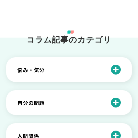
コラム記事のカテゴリ
悩み・気分
仕事のときの体調不良は甘え？新型うつ
病の対処法
自分の問題
根性がない？甘えている？それは新型う
つ病と呼ばれる状態かも
わがままな自分が嫌い！わがままな性格
を変える2つの方法を解説
甘えや怠けとの違いは？新型うつの特徴
人間関係