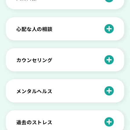
と見分け方
「無能な自分が嫌い…」自己嫌悪でつら
いときの対処法とは
介護疲れの負担を減らすために知ってお
もしかして不眠症？眠れない原因や対処
きたい社会資源とメンタルケア
法とは
【セルフメンタルケア】精神的に強くな
心配な人の相談
る方法と具体的行動とは
【保存版】家族が精神疾患になったとき
の5つの対応
不登校の子供への親の基本的対応と親子
どうしたらいい？繊細で傷つきやすい自
を支える社会資源をご紹介
分に困っている方に伝えたい3つの原因と
【恋愛】復讐や仕返しをしたい気持ちが
カウンセリング
対処法せ
抑えられない時に試したい2つの方法
【子供が精神障害】 家族の接し方や活用
できる社会資源は？
臨床心理士・公認心理師・精神保健福祉
「判断ができない」「考えがまとまらな
【家庭内の嫌がらせ】 モラハラ（モラル
士の特徴とその役割
い」という時の心の病気の可能性
ハラスメント）を解説
メンタルヘルス
心理カウンセリングとは？医療との違い
役に立たない自分はダメ？ 気持ちをラク
【恋愛で裏切られた】 気持ちの整理の仕
や実際の流れを解説
にする考え方とは
企業内カウンセリングってどうなの？メ
方をわかりやすく解説
リットやデメリットも
心理カウンセリングの歴史と日本におけ
自分の人生を変えたい…でもどうすれ
過去のストレス
恋愛依存かもしれない…好きな人が頭か
る発展
ば？ 人生に変化を起こすための3ステッ
日本のメンタルヘルスは遅れてる？理由
ら離れないときの原因と向き合い方