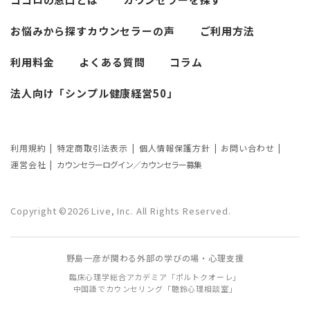
必要なカウンセリングの回数は？症状や
悩みによるカウンセリング回数や期間の
お悩みから探す
カウンセラーの声
ご利用方法
考察
利用料金
よくある質問
コラム
カウンセリングの効果ってどんなもの？
法人向け「シンプル健康経営50」
カウンセリングの3つの効果を解説
カウンセリングが逆効果になる？有効な
事例と効果が薄い事例
利用規約
特定商取引法表示
個人情報保護方針
お問い合わせ
運営会社
カウンセラーログイン／カウンセラー募集
カウンセリング効果が出やすい人の特徴
とは？カウンセリングの効果を左右する
Copyright ©2026 Live, Inc. All Rights Reserved.
要因もご紹介
野島一彦が関わる外部の学びの場・心理支援
臨床心理学総合アカデミア「ポルトクオーレ」
中国語でカウンセリング「聴鈴心理相談室」