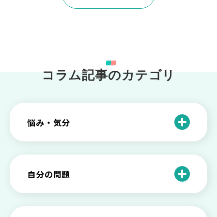
コラム記事のカテゴリ
悩み・気分
仕事のときの体調不良は甘え？新型うつ
病の対処法
自分の問題
根性がない？甘えている？それは新型う
つ病と呼ばれる状態かも
わがままな自分が嫌い！わがままな性格
を変える2つの方法を解説