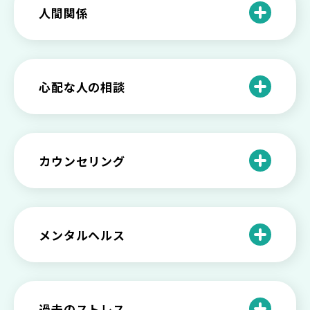
甘えや怠けとの違いは？新型うつの特徴
人間関係
と見分け方
「無能な自分が嫌い…」自己嫌悪でつら
いときの対処法とは
介護疲れの負担を減らすために知ってお
もしかして不眠症？眠れない原因や対処
きたい社会資源とメンタルケア
法とは
【セルフメンタルケア】精神的に強くな
心配な人の相談
る方法と具体的行動とは
【保存版】家族が精神疾患になったとき
の5つの対応
不登校の子供への親の基本的対応と親子
どうしたらいい？繊細で傷つきやすい自
を支える社会資源をご紹介
分に困っている方に伝えたい3つの原因と
【恋愛】復讐や仕返しをしたい気持ちが
カウンセリング
対処法せ
抑えられない時に試したい2つの方法
【子供が精神障害】 家族の接し方や活用
できる社会資源は？
臨床心理士・公認心理師・精神保健福祉
「判断ができない」「考えがまとまらな
【家庭内の嫌がらせ】 モラハラ（モラル
士の特徴とその役割
い」という時の心の病気の可能性
ハラスメント）を解説
メンタルヘルス
心理カウンセリングとは？医療との違い
役に立たない自分はダメ？ 気持ちをラク
【恋愛で裏切られた】 気持ちの整理の仕
や実際の流れを解説
にする考え方とは
企業内カウンセリングってどうなの？メ
方をわかりやすく解説
リットやデメリットも
心理カウンセリングの歴史と日本におけ
自分の人生を変えたい…でもどうすれ
過去のストレス