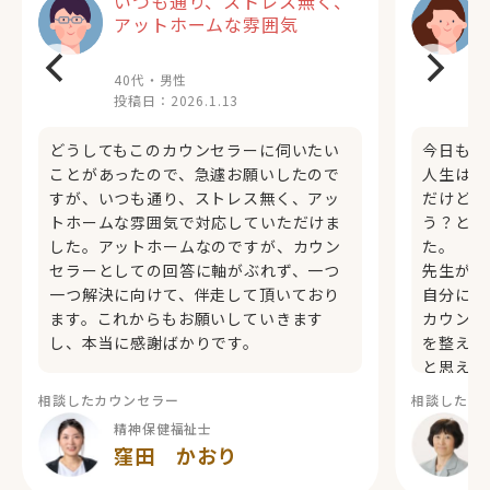
いつも通り、ストレス無く、
アットホームな雰囲気
40代・男性
投稿日：
2026.1.13
どうしてもこのカウンセラーに伺いたい
今日もあ
ことがあったので、急遽お願いしたので
人生は少
すが、いつも通り、ストレス無く、アッ
だけど、
トホームな雰囲気で対応していただけま
う？と思
した。アットホームなのですが、カウン
た。
セラーとしての回答に軸がぶれず、一つ
先生が教
一つ解決に向けて、伴走して頂いており
自分にピ
ます。これからもお願いしていきます
カウンセ
し、本当に感謝ばかりです。
を整えな
と思えま
相談したカウンセラー
相談したカ
精神保健福祉士
窪田 かおり