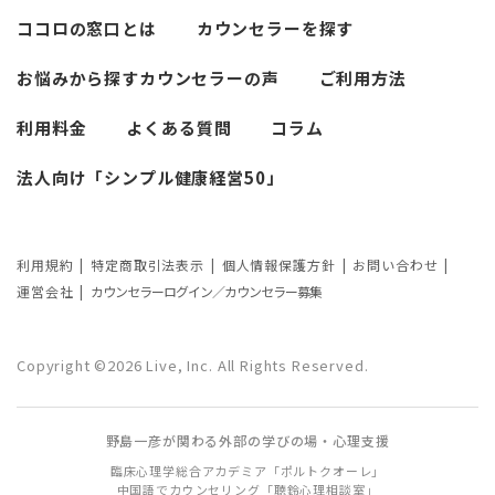
異文化適応とメンタルケア
ココロの窓口とは
カウンセラーを探す
必要なカウンセリングの回数は？症状や
悩みによるカウンセリング回数や期間の
お悩みから探す
カウンセラーの声
ご利用方法
考察
利用料金
よくある質問
コラム
カウンセリングの効果ってどんなもの？
法人向け「シンプル健康経営50」
カウンセリングの3つの効果を解説
カウンセリングが逆効果になる？有効な
事例と効果が薄い事例
利用規約
特定商取引法表示
個人情報保護方針
お問い合わせ
運営会社
カウンセラーログイン／カウンセラー募集
カウンセリング効果が出やすい人の特徴
とは？カウンセリングの効果を左右する
Copyright ©2026 Live, Inc. All Rights Reserved.
要因もご紹介
野島一彦が関わる外部の学びの場・心理支援
臨床心理学総合アカデミア「ポルトクオーレ」
中国語でカウンセリング「聴鈴心理相談室」