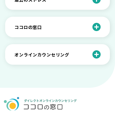
恋愛依存かもしれない…好きな人が頭か
る発展
ば？ 人生に変化を起こすための3ステッ
日本のメンタルヘルスは遅れてる？理由
ら離れないときの原因と向き合い方
プを解説
や法律の歴史について
離婚後のショックがつらい…どうやって
いろいろあるカウンセラー資格のまとめ
愛着障害かもしれない…恋愛・パートナ
乗り越える？
と産業カウンセリングという領域
自分が嫌い！ 好きになれない！という人
精神科・心療内科・カウンセリングの違
ー関係がいつもうまくいかないと感じる
ココロの窓口
の特徴と対処法を解説
い【選ぶ時のポイント】
原因と向き合い方
死別の悲しみから立ち直る過程と具体的
来談者中心療法とは？カウンセリングの
な対処方法
ココロの窓口とは？利用するメリットを
神様カール・ロジャーズ
メンタルが弱い人と強い人の2つの違い
カウンセラーの収入や働き方は？こんな
紹介！
にハードだと知っていますか
ペットロスとは？ ペットを失った時の症
オンラインカウンセリング
カウンセリングは効果がない？効果半減
「自分はダメ」って、本当に？「自分は
状や対処法を解説
ココロの窓口とは？カウンセリングの敷
の3例と対応とは
ダメ」と思う原因と対処法
居を下げる3つの工夫を紹介
オンラインカウンセリングとは？
薬物療法とカウンセリングの違いとは
女性必見！自分らしく生きるとは？ 悩ん
プライバシー重視！『ココロの窓口』は
今すぐ相談！予約不要のココロの窓口の
だら振り返りたいこと
顔出し・本名出し不要
何を話していい？カウンセリングで心の
メリットとは
メンテナンスをしよう
知っておきたい不安との向き合い方 【不
カウンセリングは高い？1分100円『ココ
【2026年7月版】オンラインカウンセリ
安のメリットや対処法も】
ロの窓口』のメリットを解説
【カウンセリングを受けたい人向け】カ
ング6社比較｜料金・資格・今すぐ相談で
ウンセリングの流れや使い方
きるかで選ぶ