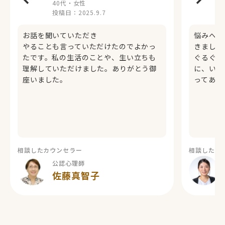
40代・女性
投稿日：
2025.9.7
お話を聞いていただき
悩みへの
やることも言っていただけたのでよかっ
きました
たです。私の生活のことや、生い立ちも
ぐるぐる
理解していただけました。ありがとう御
に、いつ
座いました。
ってあり
相談したカウンセラー
相談したカ
公認心理師
佐藤真智子