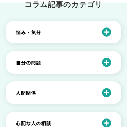
コラム記事のカテゴリ
悩み・気分
仕事のときの体調不良は甘え？新型うつ
病の対処法
自分の問題
根性がない？甘えている？それは新型う
つ病と呼ばれる状態かも
わがままな自分が嫌い！わがままな性格
を変える2つの方法を解説
甘えや怠けとの違いは？新型うつの特徴
人間関係
と見分け方
「無能な自分が嫌い…」自己嫌悪でつら
いときの対処法とは
介護疲れの負担を減らすために知ってお
もしかして不眠症？眠れない原因や対処
きたい社会資源とメンタルケア
法とは
【セルフメンタルケア】精神的に強くな
心配な人の相談