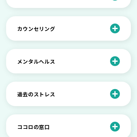
る方法と具体的行動とは
【保存版】家族が精神疾患になったとき
の5つの対応
不登校の子供への親の基本的対応と親子
どうしたらいい？繊細で傷つきやすい自
を支える社会資源をご紹介
分に困っている方に伝えたい3つの原因と
【恋愛】復讐や仕返しをしたい気持ちが
カウンセリング
対処法せ
抑えられない時に試したい2つの方法
【子供が精神障害】 家族の接し方や活用
できる社会資源は？
臨床心理士・公認心理師・精神保健福祉
「判断ができない」「考えがまとまらな
【家庭内の嫌がらせ】 モラハラ（モラル
士の特徴とその役割
い」という時の心の病気の可能性
ハラスメント）を解説
メンタルヘルス
心理カウンセリングとは？医療との違い
役に立たない自分はダメ？ 気持ちをラク
【恋愛で裏切られた】 気持ちの整理の仕
や実際の流れを解説
にする考え方とは
企業内カウンセリングってどうなの？メ
方をわかりやすく解説
リットやデメリットも
心理カウンセリングの歴史と日本におけ
自分の人生を変えたい…でもどうすれ
過去のストレス
恋愛依存かもしれない…好きな人が頭か
る発展
ば？ 人生に変化を起こすための3ステッ
日本のメンタルヘルスは遅れてる？理由
ら離れないときの原因と向き合い方
プを解説
や法律の歴史について
離婚後のショックがつらい…どうやって
いろいろあるカウンセラー資格のまとめ
愛着障害かもしれない…恋愛・パートナ
乗り越える？
と産業カウンセリングという領域
自分が嫌い！ 好きになれない！という人
精神科・心療内科・カウンセリングの違
ー関係がいつもうまくいかないと感じる
ココロの窓口
の特徴と対処法を解説
い【選ぶ時のポイント】
原因と向き合い方
死別の悲しみから立ち直る過程と具体的