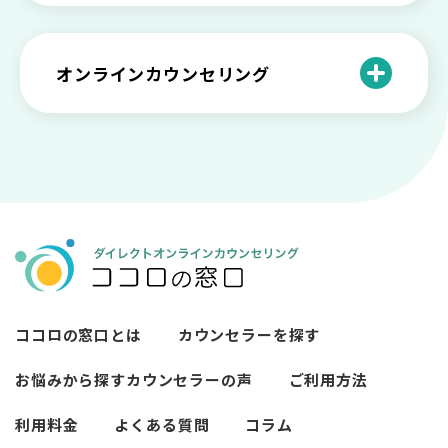
来談者中心療法とは？カウンセリングの
な対処方法
ココロの窓口とは？利用するメリットを
神様カール・ロジャーズ
メンタルが弱い人と強い人の2つの違い
カウンセラーの収入や働き方は？こんな
紹介！
にハードだと知っていますか
ペットロスとは？ ペットを失った時の症
オンラインカウンセリング
カウンセリングは効果がない？効果半減
「自分はダメ」って、本当に？「自分は
状や対処法を解説
ココロの窓口とは？カウンセリングの敷
の3例と対応とは
ダメ」と思う原因と対処法
居を下げる3つの工夫を紹介
オンラインカウンセリングとは？
薬物療法とカウンセリングの違いとは
女性必見！自分らしく生きるとは？ 悩ん
プライバシー重視！『ココロの窓口』は
今すぐ相談！予約不要のココロの窓口の
だら振り返りたいこと
顔出し・本名出し不要
何を話していい？カウンセリングで心の
メリットとは
メンテナンスをしよう
知っておきたい不安との向き合い方 【不
カウンセリングは高い？1分100円『ココ
【2026年7月版】オンラインカウンセリ
安のメリットや対処法も】
ロの窓口』のメリットを解説
【カウンセリングを受けたい人向け】カ
ング6社比較｜料金・資格・今すぐ相談で
ウンセリングの流れや使い方
きるかで選ぶ
異文化適応とメンタルケア
ココロの窓口とは
カウンセラーを探す
必要なカウンセリングの回数は？症状や
悩みによるカウンセリング回数や期間の
お悩みから探す
カウンセラーの声
ご利用方法
考察
利用料金
よくある質問
コラム