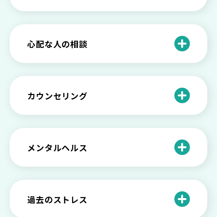
「無能な自分が嫌い…」自己嫌悪でつら
いときの対処法とは
介護疲れの負担を減らすために知ってお
もしかして不眠症？眠れない原因や対処
きたい社会資源とメンタルケア
法とは
【セルフメンタルケア】精神的に強くな
心配な人の相談
る方法と具体的行動とは
【保存版】家族が精神疾患になったとき
の5つの対応
不登校の子供への親の基本的対応と親子
どうしたらいい？繊細で傷つきやすい自
を支える社会資源をご紹介
分に困っている方に伝えたい3つの原因と
【恋愛】復讐や仕返しをしたい気持ちが
カウンセリング
対処法せ
抑えられない時に試したい2つの方法
【子供が精神障害】 家族の接し方や活用
できる社会資源は？
臨床心理士・公認心理師・精神保健福祉
「判断ができない」「考えがまとまらな
【家庭内の嫌がらせ】 モラハラ（モラル
士の特徴とその役割
い」という時の心の病気の可能性
ハラスメント）を解説
メンタルヘルス
心理カウンセリングとは？医療との違い
役に立たない自分はダメ？ 気持ちをラク
【恋愛で裏切られた】 気持ちの整理の仕
や実際の流れを解説
にする考え方とは
企業内カウンセリングってどうなの？メ
方をわかりやすく解説
リットやデメリットも
心理カウンセリングの歴史と日本におけ
自分の人生を変えたい…でもどうすれ
過去のストレス
恋愛依存かもしれない…好きな人が頭か
る発展
ば？ 人生に変化を起こすための3ステッ
日本のメンタルヘルスは遅れてる？理由
ら離れないときの原因と向き合い方