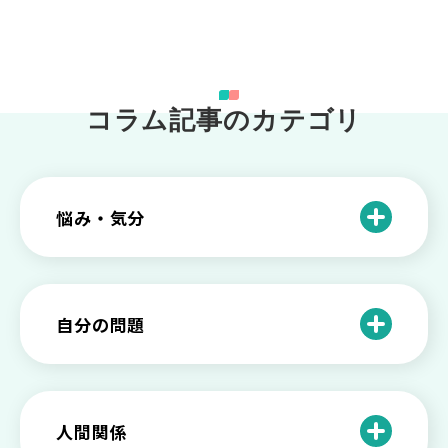
コラム記事のカテゴリ
悩み・気分
仕事のときの体調不良は甘え？新型うつ
病の対処法
自分の問題
根性がない？甘えている？それは新型う
つ病と呼ばれる状態かも
わがままな自分が嫌い！わがままな性格
を変える2つの方法を解説
甘えや怠けとの違いは？新型うつの特徴
人間関係
と見分け方