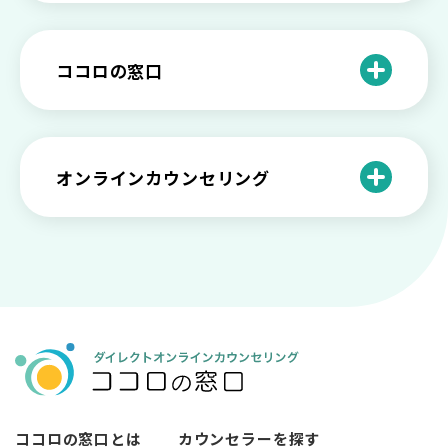
プを解説
や法律の歴史について
離婚後のショックがつらい…どうやって
いろいろあるカウンセラー資格のまとめ
愛着障害かもしれない…恋愛・パートナ
乗り越える？
と産業カウンセリングという領域
自分が嫌い！ 好きになれない！という人
精神科・心療内科・カウンセリングの違
ー関係がいつもうまくいかないと感じる
ココロの窓口
の特徴と対処法を解説
い【選ぶ時のポイント】
原因と向き合い方
死別の悲しみから立ち直る過程と具体的
来談者中心療法とは？カウンセリングの
な対処方法
ココロの窓口とは？利用するメリットを
神様カール・ロジャーズ
メンタルが弱い人と強い人の2つの違い
カウンセラーの収入や働き方は？こんな
紹介！
にハードだと知っていますか
ペットロスとは？ ペットを失った時の症
オンラインカウンセリング
カウンセリングは効果がない？効果半減
「自分はダメ」って、本当に？「自分は
状や対処法を解説
ココロの窓口とは？カウンセリングの敷
の3例と対応とは
ダメ」と思う原因と対処法
居を下げる3つの工夫を紹介
オンラインカウンセリングとは？
薬物療法とカウンセリングの違いとは
女性必見！自分らしく生きるとは？ 悩ん
プライバシー重視！『ココロの窓口』は
今すぐ相談！予約不要のココロの窓口の
だら振り返りたいこと
顔出し・本名出し不要
何を話していい？カウンセリングで心の
メリットとは
メンテナンスをしよう
知っておきたい不安との向き合い方 【不
カウンセリングは高い？1分100円『ココ
【2026年7月版】オンラインカウンセリ
安のメリットや対処法も】
ロの窓口』のメリットを解説
【カウンセリングを受けたい人向け】カ
ング6社比較｜料金・資格・今すぐ相談で
ウンセリングの流れや使い方
きるかで選ぶ
異文化適応とメンタルケア
ココロの窓口とは
カウンセラーを探す