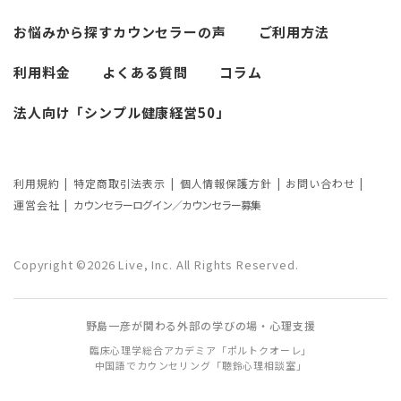
必要なカウンセリングの回数は？症状や
悩みによるカウンセリング回数や期間の
お悩みから探す
カウンセラーの声
ご利用方法
考察
利用料金
よくある質問
コラム
カウンセリングの効果ってどんなもの？
法人向け「シンプル健康経営50」
カウンセリングの3つの効果を解説
カウンセリングが逆効果になる？有効な
事例と効果が薄い事例
利用規約
特定商取引法表示
個人情報保護方針
お問い合わせ
運営会社
カウンセラーログイン／カウンセラー募集
カウンセリング効果が出やすい人の特徴
とは？カウンセリングの効果を左右する
Copyright ©2026 Live, Inc. All Rights Reserved.
要因もご紹介
野島一彦が関わる外部の学びの場・心理支援
臨床心理学総合アカデミア「ポルトクオーレ」
中国語でカウンセリング「聴鈴心理相談室」