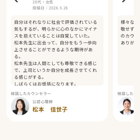
20代・女性
投稿日：
2026.5.26
自分はそれなりに社会で評価されている
様々な気
気もするが、明らかに心のなかにマイナ
敬せずに
スを抱えていることは自覚していた。
のカウン
松本先生に出会って、自分をもう一歩向
ありがと
上させることができるような期待があ
る。
松本先生は人間としても尊敬できる感じ
で、上司というか自分を成長させてくれ
る感じがする。
しばらくはお世話になります。
相談したカウンセラー
相談したカ
公認心理師
松本 佳世子