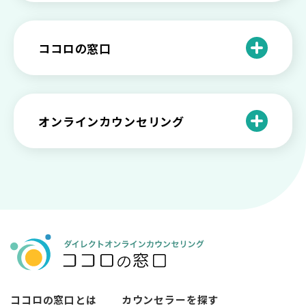
プを解説
や法律の歴史について
離婚後のショックがつらい…どうやって
いろいろあるカウンセラー資格のまとめ
愛着障害かもしれない…恋愛・パートナ
乗り越える？
と産業カウンセリングという領域
自分が嫌い！ 好きになれない！という人
精神科・心療内科・カウンセリングの違
ー関係がいつもうまくいかないと感じる
ココロの窓口
の特徴と対処法を解説
い【選ぶ時のポイント】
原因と向き合い方
死別の悲しみから立ち直る過程と具体的
来談者中心療法とは？カウンセリングの
な対処方法
ココロの窓口とは？利用するメリットを
神様カール・ロジャーズ
メンタルが弱い人と強い人の2つの違い
カウンセラーの収入や働き方は？こんな
紹介！
にハードだと知っていますか
ペットロスとは？ ペットを失った時の症
オンラインカウンセリング
カウンセリングは効果がない？効果半減
「自分はダメ」って、本当に？「自分は
状や対処法を解説
ココロの窓口とは？カウンセリングの敷
の3例と対応とは
ダメ」と思う原因と対処法
居を下げる3つの工夫を紹介
オンラインカウンセリングとは？
薬物療法とカウンセリングの違いとは
女性必見！自分らしく生きるとは？ 悩ん
プライバシー重視！『ココロの窓口』は
今すぐ相談！予約不要のココロの窓口の
だら振り返りたいこと
顔出し・本名出し不要
何を話していい？カウンセリングで心の
メリットとは
メンテナンスをしよう
知っておきたい不安との向き合い方 【不
カウンセリングは高い？1分100円『ココ
【2026年7月版】オンラインカウンセリ
安のメリットや対処法も】
ロの窓口』のメリットを解説
【カウンセリングを受けたい人向け】カ
ング6社比較｜料金・資格・今すぐ相談で
ウンセリングの流れや使い方
きるかで選ぶ
異文化適応とメンタルケア
ココロの窓口とは
カウンセラーを探す