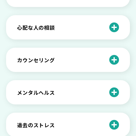
「無能な自分が嫌い…」自己嫌悪でつら
いときの対処法とは
介護疲れの負担を減らすために知ってお
もしかして不眠症？眠れない原因や対処
きたい社会資源とメンタルケア
法とは
【セルフメンタルケア】精神的に強くな
心配な人の相談
る方法と具体的行動とは
【保存版】家族が精神疾患になったとき
の5つの対応
不登校の子供への親の基本的対応と親子
どうしたらいい？繊細で傷つきやすい自
を支える社会資源をご紹介
分に困っている方に伝えたい3つの原因と
【恋愛】復讐や仕返しをしたい気持ちが
カウンセリング
対処法せ
抑えられない時に試したい2つの方法
【子供が精神障害】 家族の接し方や活用
できる社会資源は？
臨床心理士・公認心理師・精神保健福祉
「判断ができない」「考えがまとまらな
【家庭内の嫌がらせ】 モラハラ（モラル
士の特徴とその役割
い」という時の心の病気の可能性
ハラスメント）を解説
メンタルヘルス
心理カウンセリングとは？医療との違い
役に立たない自分はダメ？ 気持ちをラク
【恋愛で裏切られた】 気持ちの整理の仕
や実際の流れを解説
にする考え方とは
企業内カウンセリングってどうなの？メ
方をわかりやすく解説
リットやデメリットも
心理カウンセリングの歴史と日本におけ
自分の人生を変えたい…でもどうすれ
過去のストレス
恋愛依存かもしれない…好きな人が頭か
る発展
ば？ 人生に変化を起こすための3ステッ
日本のメンタルヘルスは遅れてる？理由
ら離れないときの原因と向き合い方