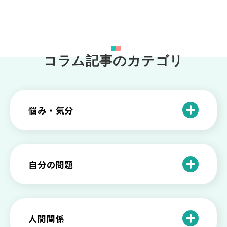
コラム記事のカテゴリ
悩み・気分
仕事のときの体調不良は甘え？新型うつ
病の対処法
自分の問題
根性がない？甘えている？それは新型う
つ病と呼ばれる状態かも
わがままな自分が嫌い！わがままな性格
を変える2つの方法を解説
甘えや怠けとの違いは？新型うつの特徴
人間関係
と見分け方