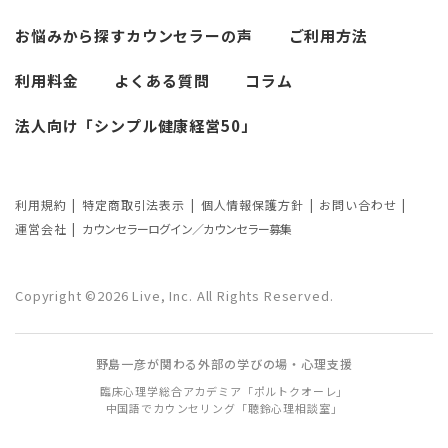
必要なカウンセリングの回数は？症状や
悩みによるカウンセリング回数や期間の
お悩みから探す
カウンセラーの声
ご利用方法
考察
利用料金
よくある質問
コラム
カウンセリングの効果ってどんなもの？
法人向け「シンプル健康経営50」
カウンセリングの3つの効果を解説
カウンセリングが逆効果になる？有効な
事例と効果が薄い事例
利用規約
特定商取引法表示
個人情報保護方針
お問い合わせ
運営会社
カウンセラーログイン／カウンセラー募集
カウンセリング効果が出やすい人の特徴
とは？カウンセリングの効果を左右する
Copyright ©2026 Live, Inc. All Rights Reserved.
要因もご紹介
野島一彦が関わる外部の学びの場・心理支援
臨床心理学総合アカデミア「ポルトクオーレ」
中国語でカウンセリング「聴鈴心理相談室」